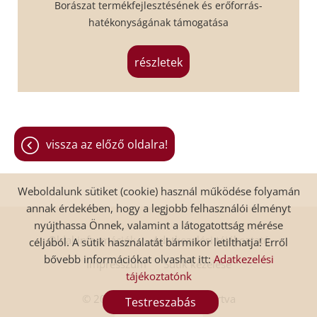
Borászat termékfejlesztésének és erőforrás-
hatékonyságának támogatása
részletek
vissza az előző oldalra!
Weboldalunk sütiket (cookie) használ működése folyamán
annak érdekében, hogy a legjobb felhasználói élményt
nyújthassa Önnek, valamint a látogatottság mérése
Oldal információk
Adatkezelési tájékoztató
céljából. A sütik használatát bármikor letilthatja! Erről
bővebb információkat olvashat itt:
Adatkezelési
Impresszum
Sütik kezelése
tájékoztatónk
© 2026 - Minden jog fenntartva
Testreszabás