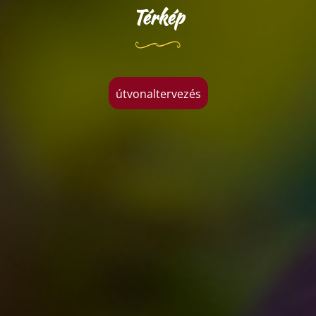
Térkép
útvonaltervezés