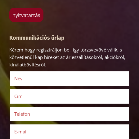
nyitvatartás
Kommunikációs űrlap
Kérem hogy regisztráljon be , így törzsvevővé válik, s
közvetlenül kap híreket az árleszállításokról, akciókról,
kínálatbővítésről.
Név
(kötelező)
Cím
Telefon
(kötelező)
E-mail
(kötelező)