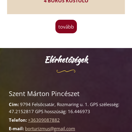
4 BOROS KÓSTOLÓ
tovább
Elérhetőségek
Szent Márton Pincészet
Cím:
9794 Felsőcsatár, Rozmaring u. 1. GPS szélesség:
47.2152817 GPS hosszúság: 16.446973
Telefon:
+36309087882
E-mail:
borturizmus@gmail.com