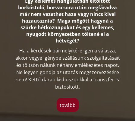
Egy kellemes hangulatban eltöltött
borkóstoló, borvacsora után megfáradva
már nem vezethet haza vagy nincs kivel
hazautaznia? Maga mögött hagyná a
szürke hétköznapokat és egy kellemes,
nyugodt környezetben töltené el a
hétvégét?
Ha a kérdések bármelyikére igen a válasza,
akkor vegye igénybe szállásunk szolgáltatásait
és töltsön nálunk néhány emlékezetes napot.
Ne legyen gondja az utazás megszervezésére
sem! Kettő darab kisbuszunkkal a transzfer is
biztosított.
tovább