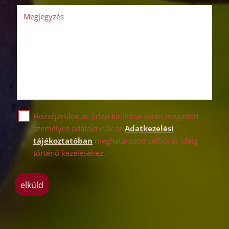
Megjegyzés
Hozzájárulok az űrlap kitöltése során megadott
személyes adataimnak az
Adatkezelési
tájékoztatóban
meghatározott célból és ideig
történő kezeléséhez.
elküld