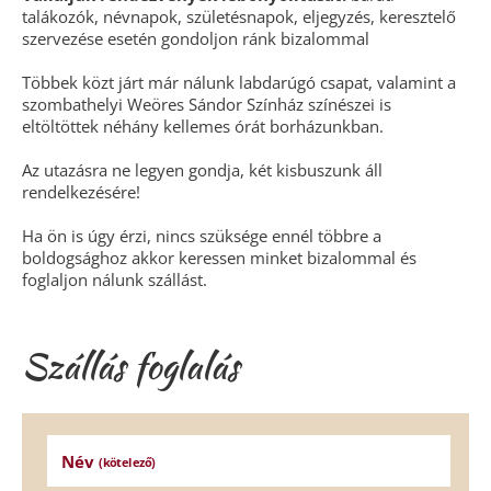
talákozók, névnapok, születésnapok, eljegyzés, keresztelő
szervezése esetén gondoljon ránk bizalommal
Többek közt járt már nálunk labdarúgó csapat, valamint a
szombathelyi Weöres Sándor Színház színészei is
eltöltöttek néhány kellemes órát borházunkban.
Az utazásra ne legyen gondja, két kisbuszunk áll
rendelkezésére!
Ha ön is úgy érzi, nincs szüksége ennél többre a
boldogsághoz akkor keressen minket bizalommal és
foglaljon nálunk szállást.
Szállás foglalás
Név
(kötelező)