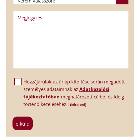
Kérem válasszon!
Megjegyzés
Hozzájárulok az űrlap kitöltése során megadott
személyes adataimnak az
Adatkezelési
tájékoztatóban
meghatározott célból és ideig
történő kezeléséhez.!
(kötelező)
elküld