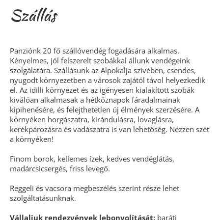
Szállás
Panziónk 20 fő szállóvendég fogadására alkalmas.
Kényelmes, jól felszerelt szobákkal állunk vendégeink
szolgálatára. Szállásunk az Alpokalja szívében, csendes,
nyugodt környezetben a városok zajától távol helyezkedik
el. Az idilli környezet és az igényesen kialakított szobák
kiválóan alkalmasak a hétköznapok fáradalmainak
kipihenésére, és felejthetetlen új élmények szerzésére. A
környéken horgászatra, kirándulásra, lovaglásra,
kerékpározásra és vadászatra is van lehetőség. Nézzen szét
a környéken!
Finom borok, kellemes ízek, kedves vendéglátás,
madárcsicsergés, friss levegő.
Reggeli és vacsora megbeszélés szerint része lehet
szolgáltatásunknak.
Vállaljuk rendezvények lebonyolítását:
baráti